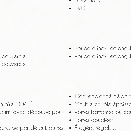
Lave-mains
TVO
Poubelle inox rectangul
+ couvercle
Poubelle inox rectangu
+ couvercle
Contrebalancé mélamin
ntaire (304 L)
Meuble en tôle épaiss
25 mm avec découpe pour
Portes battantes ou cou
Portes doublées
rverse par défaut, autres
Étagère réglable