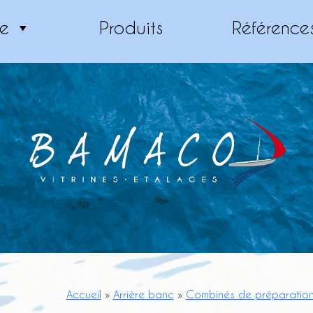
se
Produits
Référence
Accueil
»
Arrière banc
»
Combinés de préparatio