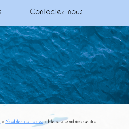
s
Contactez-nous
n
»
Meubles combinés
»
Meuble combiné central