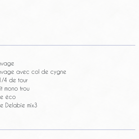
avage
avage avec col de cygne
1/4 de tour
t mono trou
ue éco
ue Delabie mix3