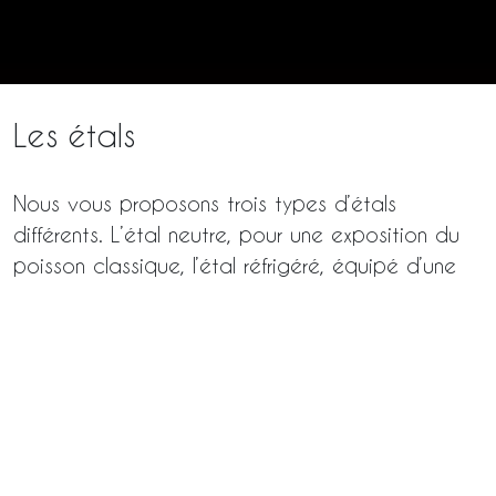
Les étals
Nous vous proposons trois types d’étals
différents. L’étal neutre, pour une exposition du
poisson classique, l’étal réfrigéré, équipé d’une
double réfrigération statique, et l’étal mixte, pour
alterner entre service traditionnel et libre-service.
Découvrir
Les ilots / bateaux